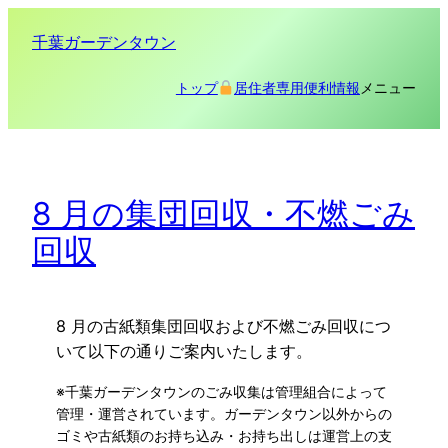
内
千葉ガーデンタウン
容
を
メニュー
トップ
居住者専用
便利情報
ス
キ
ッ
プ
8 月の集団回収・不燃ごみ
回収
8 月の古紙類集団回収および不燃ごみ回収につ
いて以下の通りご案内いたします。
※千葉ガーデンタウンのごみ収集は管理組合によって
管理・運営されています。ガーデンタウン以外からの
ゴミや古紙類のお持ち込み・お持ち出しは運営上の支