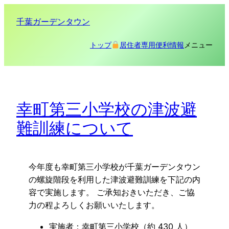
内
千葉ガーデンタウン
容
を
メニュー
トップ
居住者専用
便利情報
ス
キ
ッ
プ
幸町第三小学校の津波避
難訓練について
今年度も幸町第三小学校が千葉ガーデンタウン
の螺旋階段を利用した津波避難訓練を下記の内
容で実施します。 ご承知おきいただき、ご協
力の程よろしくお願いいたします。
実施者：幸町第三小学校（約 430 人）