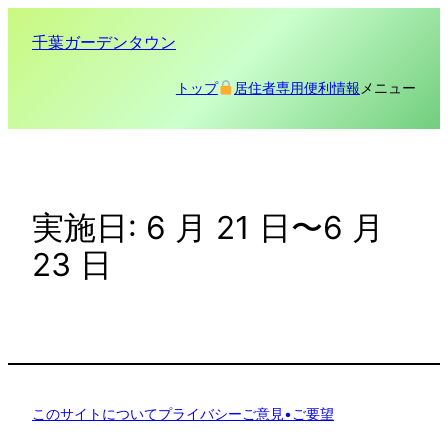
内
千葉ガーデンタウン
容
を
メニュー
トップ
居住者専用
便利情報
ス
キ
ッ
プ
実施日:
6 月 21 日〜6 月
23 日
このサイトについて
プライバシー
ご意見•ご要望