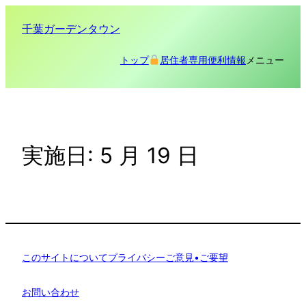
内
千葉ガーデンタウン
容
を
メニュー
トップ
居住者専用
便利情報
ス
キ
ッ
プ
実施日:
5 月 19 日
このサイトについて
プライバシー
ご意見•ご要望
お問い合わせ